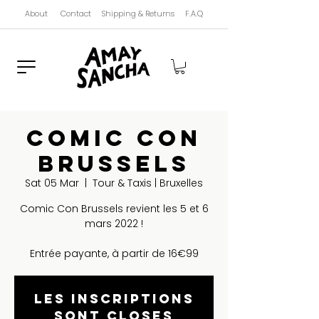
About
Contact
Shipping & Returns
F.A.Q
Comic Con
Brussels
Sat 05 Mar
  |  
Tour & Taxis | Bruxelles
Comic Con Brussels revient les 5 et 6
mars 2022 !
Entrée payante, à partir de 16€99
Les inscriptions
sont closes