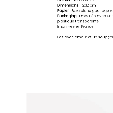
Coloris :
Lila ou Rose
Dimensions :
12x12 cm.
Papier :
Extra blanc gaufrage r
Packaging :
Emballée avec un
plastique transparente
Imprimée en France
Fait avec amour et un soupço