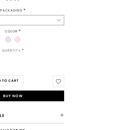
Packaging
*
Color
*
Quantity
*
 to Cart
Buy Now
LE
 France