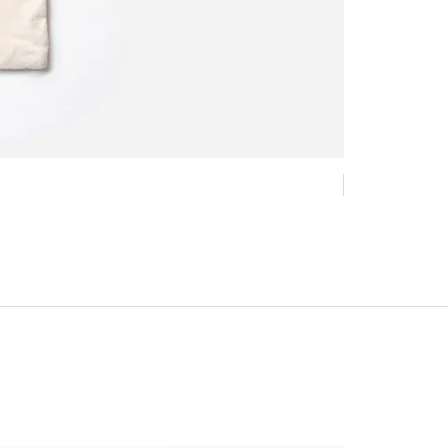
New !