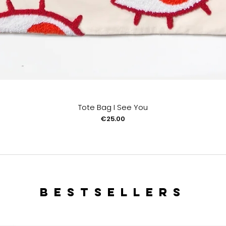
Tote Bag I See You
Price
€25.00
bestsellers