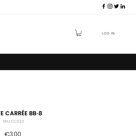
Log in
e Carrée BB-8
SKU: CC022
Price
€3.00