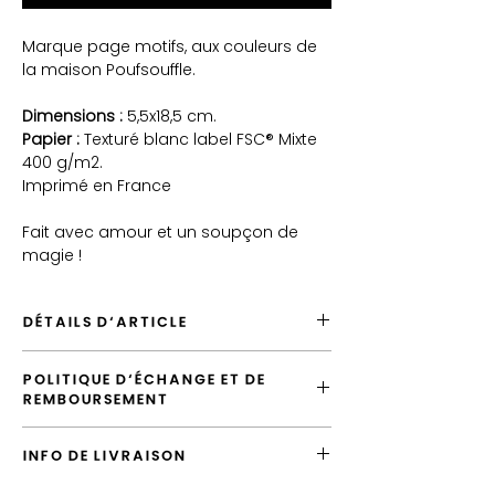
Marque page motifs, aux couleurs de
la maison Poufsouffle.
Dimensions :
5,5x18,5 cm.
Papier :
Texturé blanc label FSC® Mixte
400 g/m2.
Imprimé en France
Fait avec amour et un soupçon de
magie !
DÉTAILS D'ARTICLE
Envoyé depuis France
POLITIQUE D'ÉCHANGE ET DE
Envoi par défaut vers la France en "Lettre
REMBOURSEMENT
Suivie"
Possiblité d'emballer cet article
Vous avez la possibilité d'échanger
Possibilité de laisser un message
INFO DE LIVRAISON
l'article tant que votre commande n'a pas
d'accompagnement
été expédiée.
Produit de qualité, imprimé en France
L'envoi standard vers la France est la