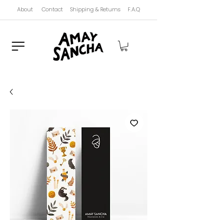
About
Contact
Shipping & Returns
F.A.Q