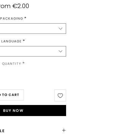
Sale
rom
€2.00
Price
Packaging
*
Language
*
Quantity
*
 to Cart
Buy Now
LE