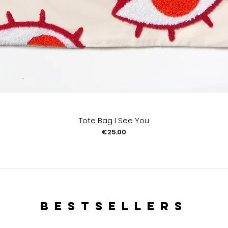
Tote Bag I See You
Price
€25.00
bestsellers