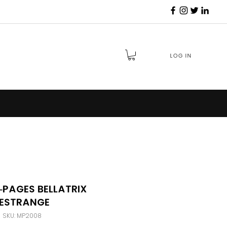
Log in
pages Bellatrix
Lestrange
SKU: MP2008