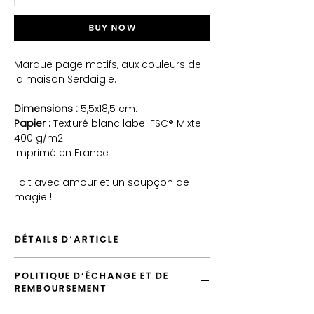
Buy Now
Marque page motifs, aux couleurs de
la maison Serdaigle.
Dimensions :
5,5x18,5 cm.
Papier :
Texturé blanc label FSC® Mixte
400 g/m2.
Imprimé en France
Fait avec amour et un soupçon de
magie !
DÉTAILS D'ARTICLE
Envoyé depuis France
POLITIQUE D'ÉCHANGE ET DE
Envoi par défaut vers la France en "Lettre
REMBOURSEMENT
Suivie"
Possiblité d'emballer cet article
Vous avez la possibilité d'échanger