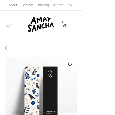
About
Contact
Shipping & Returns
F.A.Q