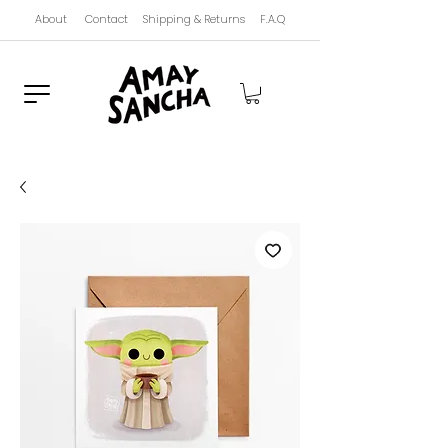
About
Contact
Shipping & Returns
F.A.Q