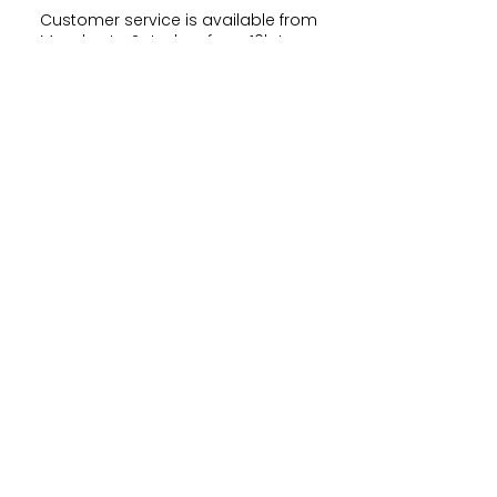
Customer service is available from
Monday to Satudray form 10h to
20h.
Orders are shipped every
Wednesday and Saturday
amaysanchashop@gmail.com
02100 SAINT-QUENTIN | FR
FOLLOW ME
FEEL FREE TO SHARE YOUR
PURCHASES & ORDERS ON
SOCIAL MEDIA !
NEWSLETTER