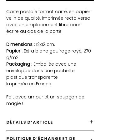
Carte postale format carré, en papier
velin de qualité, imprimée recto verso
avec un emplacement libre pour
écrire au dos de la carte.
Dimensions :
12x12 cm.
Papier :
Extra blanc gaufrage rayé, 270
g/m2
Packaging :
Emballée avec une
enveloppe dans une pochette
plastique transparente
Imprimée en France
Fait avec amour et un soupçon de
magie !
DÉTAILS D'ARTICLE
Envoyé depuis la France
POLITIQUE D'ÉCHANGE ET DE
Envoi par défaut en "Lettre Suivie"