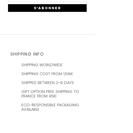
S'ABONNER
SHIPPING INFO
SHIPPING WORLDWIDE
SHIPPING COST FROM 1,56€
SHIPPED BETWEEN 2-8 DAYS
GIFT OPTION FREE SHIPPING TO
FRANCE FROM 95€
ECO-RESPONSIBLE PACKAGING
AVAILABLE