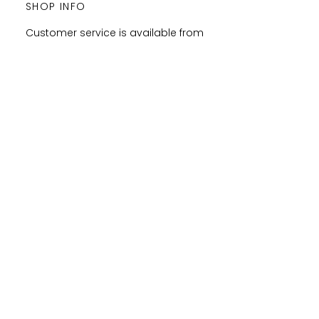
SHOP INFO
Customer service is available from
Monday to Satudray form 10h to
20h.
Orders are shipped every
Wednesday and Saturday
amaysanchashop@gmail.com
02100 SAINT-QUENTIN | FR
FOLLOW ME
FEEL FREE TO SHARE YOUR
PURCHASES & ORDERS ON
SOCIAL MEDIA !