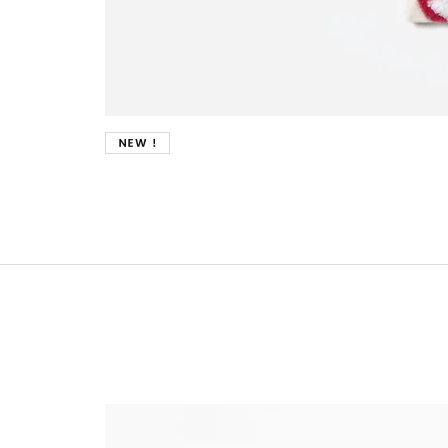
New !