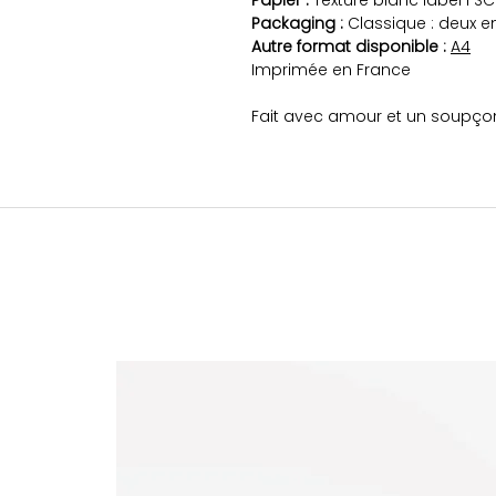
Papier :
Texturé blanc label FSC
Packaging :
Classique : deux e
Autre format disponible :
A4
Imprimée en France
Fait avec amour et un soupço