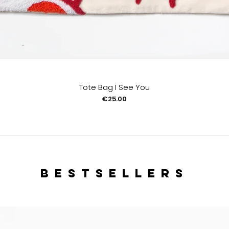
Tote Bag I See You
Price
€25.00
bestsellers