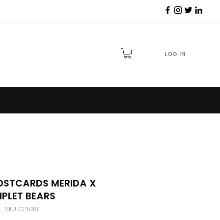
Log in
Postcards Merida X
iplet Bears
SKU: CPL018