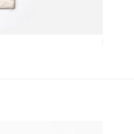
New !