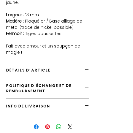
jaune.
Largeur :
13 mm
Matière :
Plaqué or / Base alliage de
métal (trace de nickel possible)
Fermoir :
Tiges poussettes
Fait avec amour et un soupçon de
magie !
DÉTAILS D'ARTICLE
Produit en Plaqué Or
POLITIQUE D'ÉCHANGE ET DE
Expédié depuis la France
REMBOURSEMENT
Envoi par défaut en "Lettre Suivie"
Emballage cadeau offert
Vous avez la possibilité d'échanger
INFO DE LIVRAISON
l'article tant que votre commande n'a pas
été expédiée.
L'envoi standard vers la France est la
"Lettre Suivie", vous pouvez le surclasser
Si le produit que vous avez reçu ne
en envoi "Prioritaire".
correspond pas à ce que vous avez