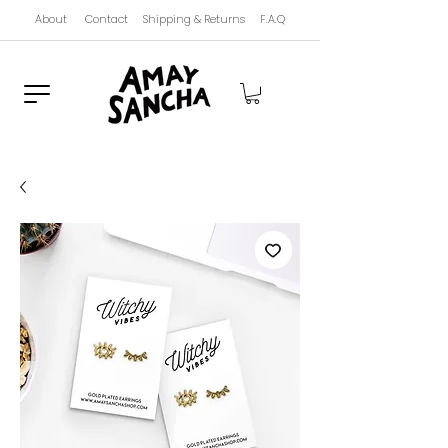
About
Contact
Shipping & Returns
F.A.Q