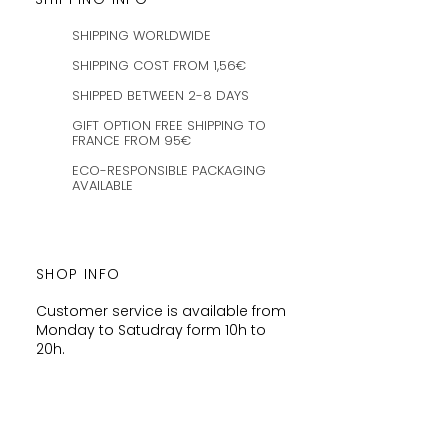
SHIPPING WORLDWIDE
SHIPPING COST FROM 1,56€
SHIPPED BETWEEN 2-8 DAYS
GIFT OPTION FREE SHIPPING TO
FRANCE FROM 95€
ECO-RESPONSIBLE PACKAGING
AVAILABLE
SHOP INFO
Customer service is available from
Monday to Satudray form 10h to
20h.
Orders are shipped every
Wednesday and Saturday
amaysanchashop@gmail.com