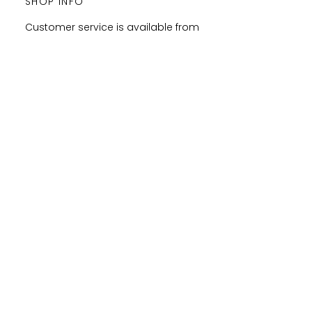
SHOP INFO
Customer service is available from
Monday to Satudray form 10h to
20h.
Orders are shipped every
Wednesday and Saturday
amaysanchashop@gmail.com
02100 SAINT-QUENTIN | FR
FOLLOW ME
FEEL FREE TO SHARE YOUR
PURCHASES & ORDERS ON
SOCIAL MEDIA !