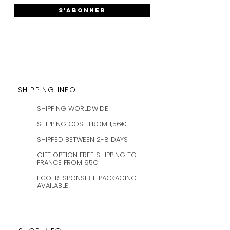
S'ABONNER
SHIPPING INFO
SHIPPING WORLDWIDE
SHIPPING COST FROM 1,56€
SHIPPED BETWEEN 2-8 DAYS
GIFT OPTION FREE SHIPPING TO
FRANCE FROM 95€
ECO-RESPONSIBLE PACKAGING
AVAILABLE