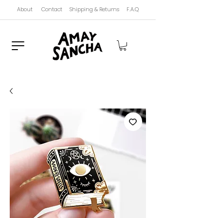
About
Contact
Shipping & Returns
F.A.Q