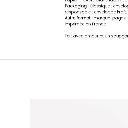
Papier :
Texturé blanc label FSC
Packaging :
Classique : envelo
responsable : enveloppe kraft.
Autre format :
marque-pages
.
Imprimée en France
Fait avec amour et un soupço