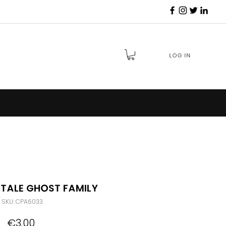
Log in
tale Ghost Family
SKU: CPA6033
Price
€3.00