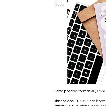
Carte postale, format A6,
Ghost
Dimensions :
10.5 x 15 cm (form