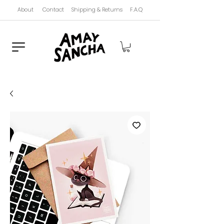
About
Contact
Shipping & Returns
F.A.Q