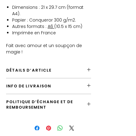
Dimensions : 21 x 29.7 cm (format
A4).
Papier : Conqueror 300 g/m2.
Autres formats :
A6
(10.5 x 15 cm)
Imprimée en France
Fait avec amour et un soupçon de
magie !
DÉTAILS D'ARTICLE
Envoyé depuis la France
INFO DE LIVRAISON
Envoi par défaut vers la France en
"Lettre Suivie"
L'envoi standard vers la France est la
Possibilité de laisser un message
POLITIQUE D'ÉCHANGE ET DE
"Lettre Suivie", vous pouvez le surclasser
d'accompagnement
REMBOURSEMENT
en envoi "Prioritaire".
Produit de qualité, imprimé en France
Vous avez la possibilité d'échanger
Les illustrations sont emballées dans des
l'article tant que votre commande n'a pas
pochettes transparentes puis expédiées
été expédiée.
dans des enveloppes cartonnées rigides.