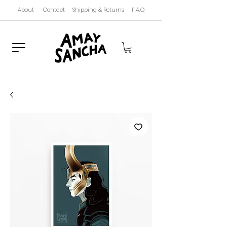
About
Contact
Shipping & Returns
F.A.Q