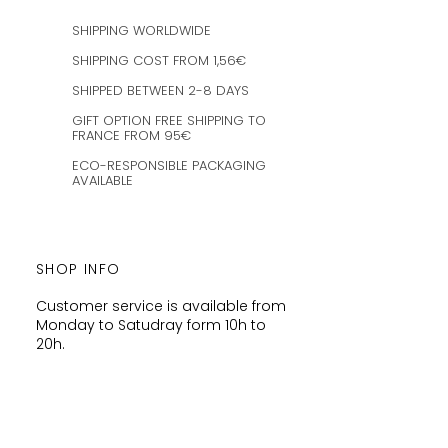
SHIPPING WORLDWIDE
SHIPPING COST FROM 1,56€
SHIPPED BETWEEN 2-8 DAYS
GIFT OPTION FREE SHIPPING TO
FRANCE FROM 95€
ECO-RESPONSIBLE PACKAGING
AVAILABLE
SHOP INFO
Customer service is available from
Monday to Satudray form 10h to
20h.
Orders are shipped every
Wednesday and Saturday
amaysanchashop@gmail.com