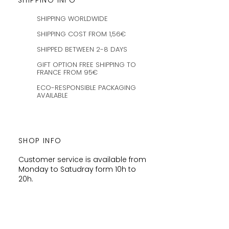
SHIPPING INFO
SHIPPING WORLDWIDE
SHIPPING COST FROM 1,56€
SHIPPED BETWEEN 2-8 DAYS
GIFT OPTION FREE SHIPPING TO
FRANCE FROM 95€
ECO-RESPONSIBLE PACKAGING
AVAILABLE
SHOP INFO
Customer service is available from
Monday to Satudray form 10h to
20h.
Orders are shipped every
Wednesday and Saturday
amaysanchashop@gmail.com