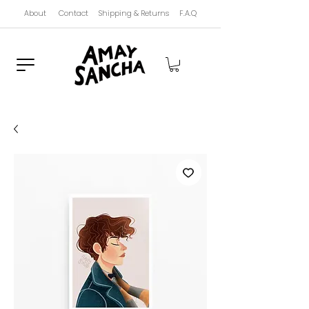
About
Contact
Shipping & Returns
F.A.Q