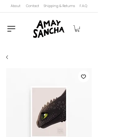
About
Contact
Shipping & Returns
F.A.Q