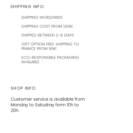
SHIPPING INFO
SHIPPING WORLDWIDE
SHIPPING COST FROM 1,56€
SHIPPED BETWEEN 2-8 DAYS
GIFT OPTION FREE SHIPPING TO
FRANCE FROM 95€
ECO-RESPONSIBLE PACKAGING
AVAILABLE
SHOP INFO
Customer service is available from
Monday to Satudray form 10h to
20h.
Orders are shipped every
Wednesday and Saturday