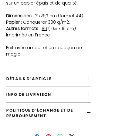
sur un papier épais et de qualité.
Dimensions :
21x29,7 cm (format A4).
Papier :
Conqueror 300 g/m2.
Autres formats :
A6
(10,5 x 15 cm)
Imprimée en France
Fait avec amour et un soupçon de
magie !
DÉTAILS D'ARTICLE
Envoyé depuis la France
INFO DE LIVRAISON
Envoi par défaut vers la France en
"Lettre Suivie"
L'envoi standard vers la France est la
Possibilité de laisser un message
POLITIQUE D'ÉCHANGE ET DE
"Lettre Suivie", vous pouvez le surclasser
d'accompagnement
REMBOURSEMENT
en envoi "Prioritaire".
Produit de qualité, imprimé en France
Vous avez la possibilité d'échanger
Les illustrations sont emballées dans des
l'article tant que votre commande n'a pas
pochettes transparentes puis expédiées