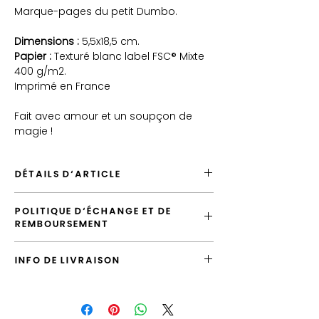
Marque-pages du petit Dumbo.
Dimensions :
5,5x18,5 cm.
Papier :
Texturé blanc label FSC® Mixte
400 g/m2.
Imprimé en France
Fait avec amour et un soupçon de
magie !
DÉTAILS D'ARTICLE
Envoyé depuis France
POLITIQUE D'ÉCHANGE ET DE
Envoi par défaut vers la France en "Lettre
REMBOURSEMENT
Suivie"
Possiblité d'emballer cet article
Vous avez la possibilité d'échanger
Possibilité de laisser un message
INFO DE LIVRAISON
l'article tant que votre commande n'a pas
d'accompagnement
été expédiée.
Produit de qualité, imprimé en France
L'envoi standard vers la France est la
"Lettre Suivie", vous pouvez le surclasser
Si le produit que vous avez reçu ne
en envoi "Prioritaire".
correspond pas à ce que vous avez