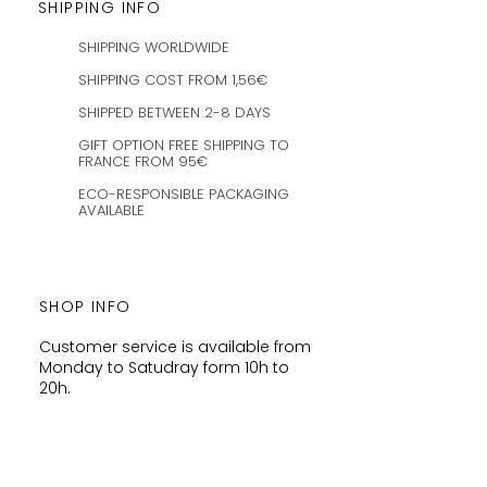
SHIPPING INFO
SHIPPING WORLDWIDE
SHIPPING COST FROM 1,56€
SHIPPED BETWEEN 2-8 DAYS
GIFT OPTION FREE SHIPPING TO
FRANCE FROM 95€
ECO-RESPONSIBLE PACKAGING
AVAILABLE
SHOP INFO
Customer service is available from
Monday to Satudray form 10h to
20h.
Orders are shipped every
Wednesday and Saturday
amaysanchashop@gmail.com