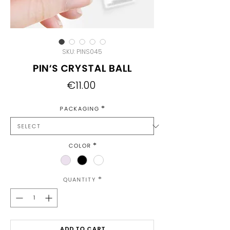
SKU: PINS045
Pin's Crystal Ball
Price
€11.00
Packaging
*
Color
*
Quantity
*
Add to Cart