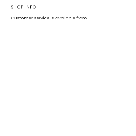
SHOP INFO
Customer service is available from
Monday to Satudray form 10h to
20h.
Orders are shipped every
Wednesday and Saturday
amaysanchashop@gmail.com
02100 SAINT-QUENTIN | FR
FOLLOW ME
FEEL FREE TO SHARE YOUR
PURCHASES & ORDERS ON
SOCIAL MEDIA !