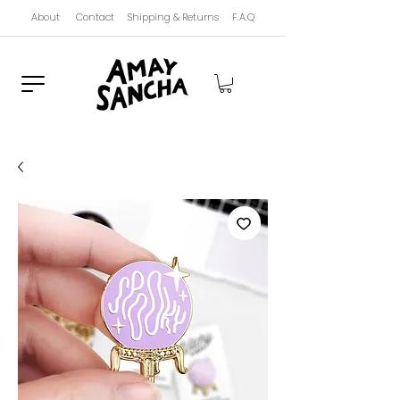
About
Contact
Shipping & Returns
F.A.Q