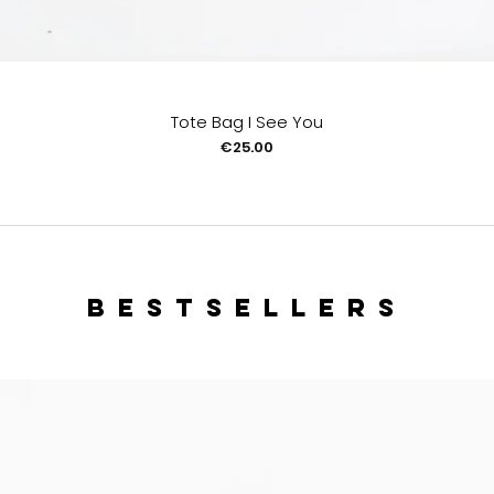
Tote Bag I See You
Price
€25.00
bestsellers