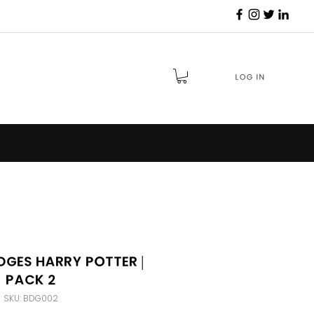
Log in
adges Harry Potter |
Pack 2
SKU: BDG002