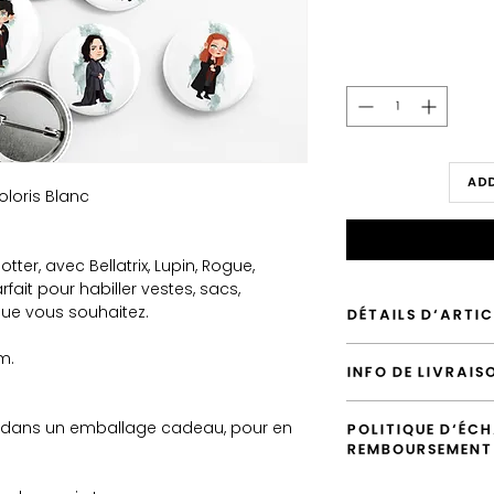
Add
oloris Blanc
ter, avec Bellatrix, Lupin, Rogue,
rfait pour habiller vestes, sacs,
que vous souhaitez.
DÉTAILS D'ARTIC
Envoyé depuis la
cm.
INFO DE LIVRAIS
Envoi par défaut v
Possiblité d'embal
L'envoi standard vers 
Possibilité de la
le dans un emballage cadeau, pour en
POLITIQUE D'ÉCH
vous pouvez le surcla
d'accompagnem
REMBOURSEMENT
Les badges sont acc
Vous avez la possibi