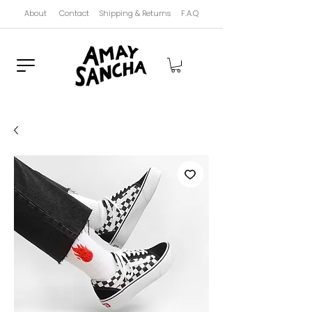
About
Contact
Shipping & Returns
F.A.Q