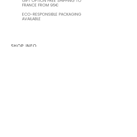
GIFT OPTION FREE SHIPPING TO
FRANCE FROM 95€
ECO-RESPONSIBLE PACKAGING
AVAILABLE
SHOP INFO
Customer service is available from
Monday to Satudray form 10h to
20h.
Orders are shipped every
Wednesday and Saturday
amaysanchashop@gmail.com
02100 SAINT-QUENTIN | FR
FOLLOW ME