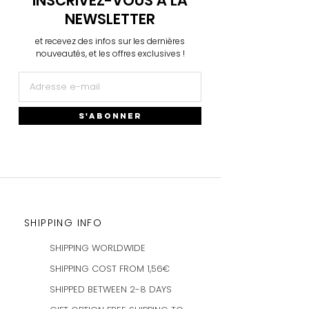
INSCRIVEZ-VOUS À LA
Plus d'infos
→
Plus d'infos
→
NEWSLETTER
et recevez des infos sur les dernières
nouveautés, et les offres exclusives !
S'ABONNER
SHIPPING INFO
SHIPPING WORLDWIDE
SHIPPING COST FROM 1,56€
SHIPPED BETWEEN 2-8 DAYS