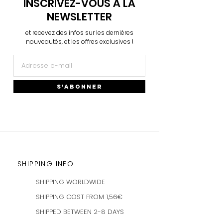
INSCRIVEZ-VOUS À LA
Plus d'infos
→
Plus d'infos
→
NEWSLETTER
et recevez des infos sur les dernières
nouveautés, et les offres exclusives !
S'ABONNER
SHIPPING INFO
SHIPPING WORLDWIDE
SHIPPING COST FROM 1,56€
SHIPPED BETWEEN 2-8 DAYS