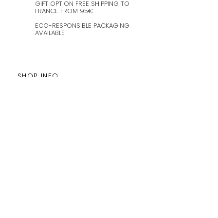
GIFT OPTION FREE SHIPPING TO
FRANCE FROM 95€
ECO-RESPONSIBLE PACKAGING
AVAILABLE
SHOP INFO
Customer service is available from
Monday to Satudray form 10h to
20h.
Orders are shipped every
Wednesday and Saturday
amaysanchashop@gmail.com
02100 SAINT-QUENTIN | FR
FOLLOW ME