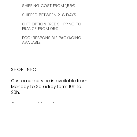
SHIPPING COST FROM 1,56€
SHIPPED BETWEEN 2-8 DAYS
GIFT OPTION FREE SHIPPING TO
FRANCE FROM 95€
ECO-RESPONSIBLE PACKAGING
AVAILABLE
SHOP INFO
Customer service is available from
Monday to Satudray form 10h to
20h.
Orders are shipped every
Wednesday and Saturday
amaysanchashop@gmail.com
02100 SAINT-QUENTIN | FR