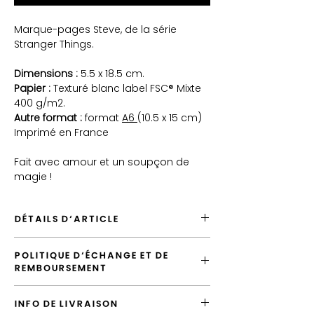
Marque-pages Steve, de la série
Stranger Things.
Dimensions :
5.5 x 18.5 cm.
Papier :
Texturé blanc label FSC® Mixte
400 g/m2.
Autre format :
format
A6
(10.5 x 15 cm)
Imprimé en France
Fait avec amour et un soupçon de
magie !
DÉTAILS D'ARTICLE
Envoyé depuis France
POLITIQUE D'ÉCHANGE ET DE
Envoi par défaut vers la France en "Lettre
REMBOURSEMENT
Suivie"
Possiblité d'emballer cet article
Vous avez la possibilité d'échanger
Possibilité de laisser un message
INFO DE LIVRAISON
l'article tant que votre commande n'a pas
d'accompagnement