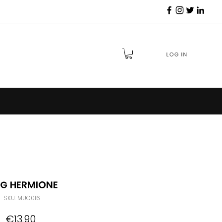
Log in
g Hermione
SKU: MUG016
Price
€13.90