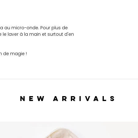
à chaque command
Si le produit que v
à ce que vous avez
Plus d'infos
→
lors de la préparat
nouvel article vous 
 au micro-onde. Pour plus de
e le laver à la main et surtout d'en
Je n'accepte pas le
commande a déjà é
n de magie !
Plus d'infos
→
NEW ARRIVALS