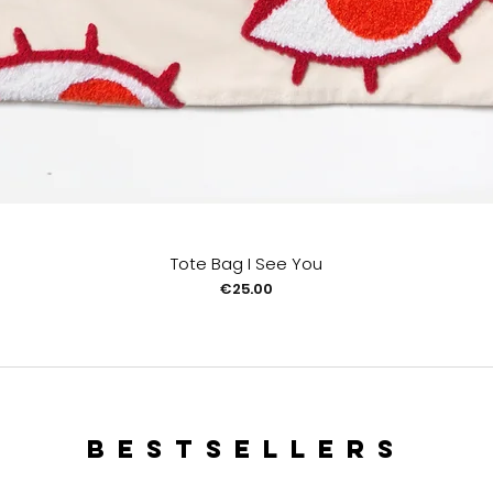
Tote Bag I See You
Price
€25.00
bestsellers